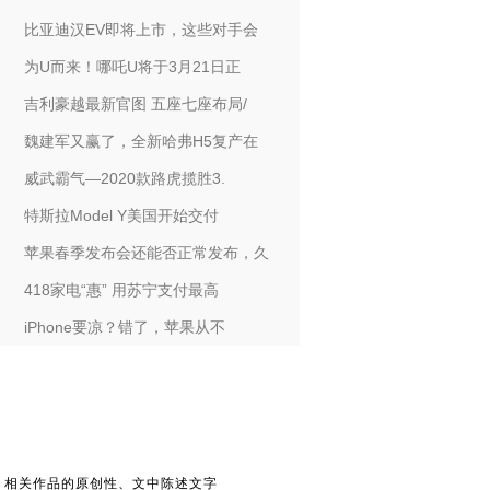
比亚迪汉EV即将上市，这些对手会
为U而来！哪吒U将于3月21日正
吉利豪越最新官图 五座七座布局/
魏建军又赢了，全新哈弗H5复产在
威武霸气—2020款路虎揽胜3.
特斯拉Model Y美国开始交付
苹果春季发布会还能否正常发布，久
418家电“惠” 用苏宁支付最高
iPhone要凉？错了，苹果从不
。相关作品的原创性、文中陈述文字