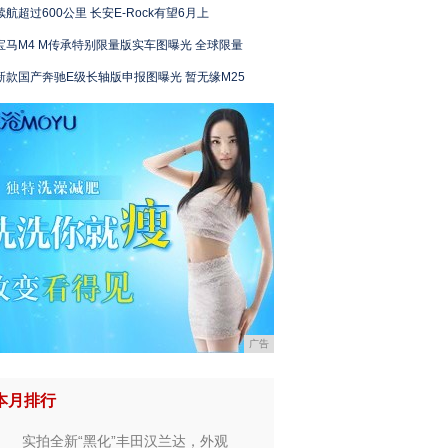
续航超过600公里 长安E-Rock有望6月上
宝马M4 M传承特别限量版实车图曝光 全球限量
新款国产奔驰E级长轴版申报图曝光 暂无缘M25
广告
本月排行
实拍全新“黑化”丰田汉兰达，外观