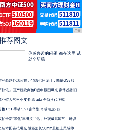
广告
推荐图文
你感兴趣的问题 都在这里 试
驾全新瑞
吉利豪越外观公布，4米8七座设计，能像GS8那
「快讯」国产新款奔驰E级申报图曝光 豪华感依旧
菲亚特人气王小皮卡 Strada 全新换代正式
首推1.5T 手动/CVT豪华型 奇瑞瑞虎7购
实拍全新“黑化”丰田汉兰达，外观威武霸气，辨识
全新本田锋范曝光 轴距加长50mm且换上思域帅