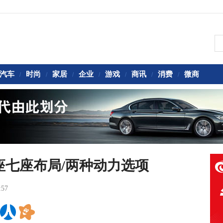
汽车
时尚
家居
企业
游戏
商讯
消费
微商
/
/
/
/
/
/
/
座七座布局/两种动力选项
:57