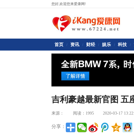
您好,欢迎您来爱康网!
首页
资讯
财经
娱乐
科技
/
/
/
/
/
吉利豪越最新官图 五
来源：
阅读：1995
2020-03-17 13:22
分享：