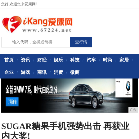
您好,欢迎您来爱康网!
首页
资讯
财经
娱乐
科技
汽车
时尚
家居
/
/
/
/
/
/
/
/
企业
游戏
商讯
消费
微商
/
/
/
/
广告
SUGAR糖果手机强势出击 再获业
内大奖!