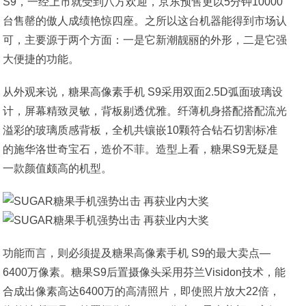
S9，一经上市就受到八方欢迎，京东预售更以5分钟10000
台售罄的傲人成绩艳惊四座。之所以这台机器能得到市场认
可，主要源于两个方面：一是它新潮靓丽的外形，二是它强
大便捷的功能。
从外观来说，糖果高像素手机 S9采用双面2.5D弧面玻璃设
计，屏幕精致灵敏，背板剔透优雅。纤薄机身搭配搭配流光
溢彩的玻璃质感背板，全机共镶嵌10颗符合钻石切割标准
的施华洛世奇宝石，造价不菲。造型上看，糖果S9无疑是
一款颜值颇高的机型。
功能而言，则必须提及糖果高像素手机 S9的最大卖点—
6400万像素。糖果S9后置摄像头采用芬兰Visidon技术，能
合成出像素高达6400万的高清照片，即使照片放大22倍，