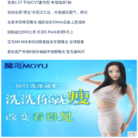
首推1.5T 手动/CVT豪华型 奇瑞瑞虎7购
实拍全新“黑化”丰田汉兰达，外观威武霸气，辨识
全新本田锋范曝光 轴距加长50mm且换上思域帅
续航超过600公里 长安E-Rock有望6月上
宝马M4 M传承特别限量版实车图曝光 全球限量
新款国产奔驰E级长轴版申报图曝光 暂无缘M25
广告