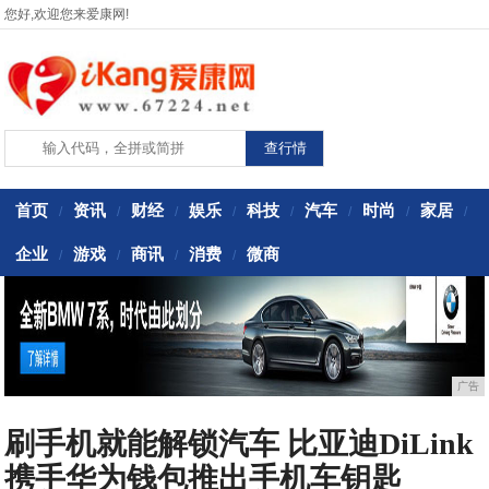
您好,欢迎您来爱康网!
首页
资讯
财经
娱乐
科技
汽车
时尚
家居
/
/
/
/
/
/
/
/
企业
游戏
商讯
消费
微商
/
/
/
/
广告
刷手机就能解锁汽车 比亚迪DiLink
携手华为钱包推出手机车钥匙