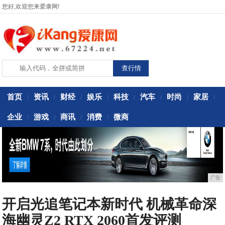
您好,欢迎您来爱康网!
首页
资讯
财经
娱乐
科技
汽车
时尚
家居
/
/
/
/
/
/
/
/
企业
游戏
商讯
消费
微商
/
/
/
/
广告
开启光追笔记本新时代 机械革命深
海幽灵Z2 RTX 2060首发评测