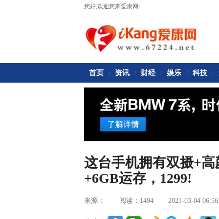
您好,欢迎您来爱康网!
首页
资讯
财经
娱乐
科技
/
/
/
/
/
这台手机拥有双摄+高颜
+6GB运存，1299!
来源：
阅读：1494
2021-03-04 06:56