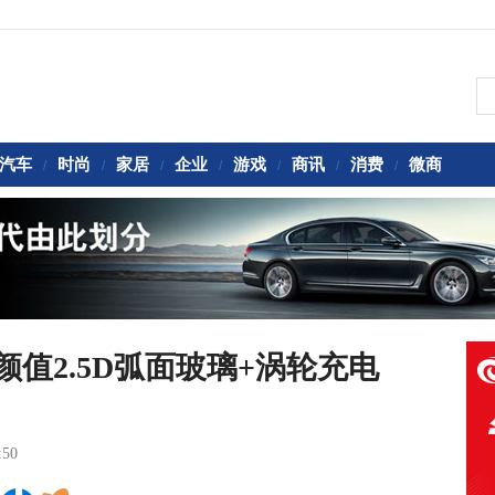
汽车
时尚
家居
企业
游戏
商讯
消费
微商
/
/
/
/
/
/
/
值2.5D弧面玻璃+涡轮充电
:50