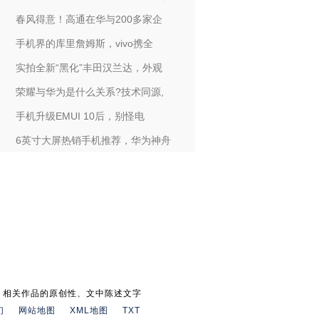
春风得意！高通在华与200多家企
手机界的库里詹姆斯，vivo携全
实拍全新“黑化”丰田汉兰达，外观
荣耀与华为是什么关系?技术同源,
手机升级EMUI 10后，别怪电
6英寸大屏热销手机推荐，华为神舟
。相关作品的原创性、文中陈述文字
们
网站地图
XML地图
TXT