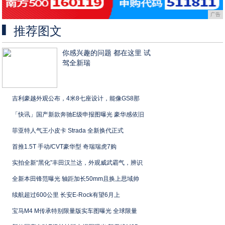
广告
推荐图文
你感兴趣的问题 都在这里 试
驾全新瑞
吉利豪越外观公布，4米8七座设计，能像GS8那
「快讯」国产新款奔驰E级申报图曝光 豪华感依旧
菲亚特人气王小皮卡 Strada 全新换代正式
首推1.5T 手动/CVT豪华型 奇瑞瑞虎7购
实拍全新“黑化”丰田汉兰达，外观威武霸气，辨识
全新本田锋范曝光 轴距加长50mm且换上思域帅
续航超过600公里 长安E-Rock有望6月上
宝马M4 M传承特别限量版实车图曝光 全球限量