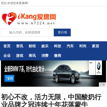
您好,欢迎您来爱康网!
首页
资讯
财经
娱乐
科技
汽车
时尚
家居
/
/
/
/
/
/
/
/
企业
游戏
商讯
消费
微商
/
/
/
/
广告
初心不改，活力无限，中国酸奶行
业品牌之冠连续十年花落蒙牛