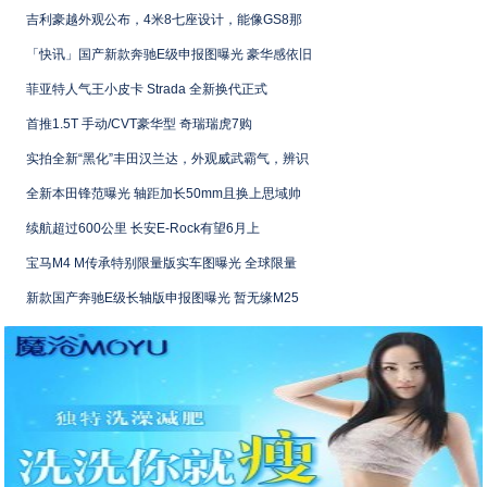
吉利豪越外观公布，4米8七座设计，能像GS8那
「快讯」国产新款奔驰E级申报图曝光 豪华感依旧
菲亚特人气王小皮卡 Strada 全新换代正式
首推1.5T 手动/CVT豪华型 奇瑞瑞虎7购
实拍全新“黑化”丰田汉兰达，外观威武霸气，辨识
全新本田锋范曝光 轴距加长50mm且换上思域帅
续航超过600公里 长安E-Rock有望6月上
宝马M4 M传承特别限量版实车图曝光 全球限量
新款国产奔驰E级长轴版申报图曝光 暂无缘M25