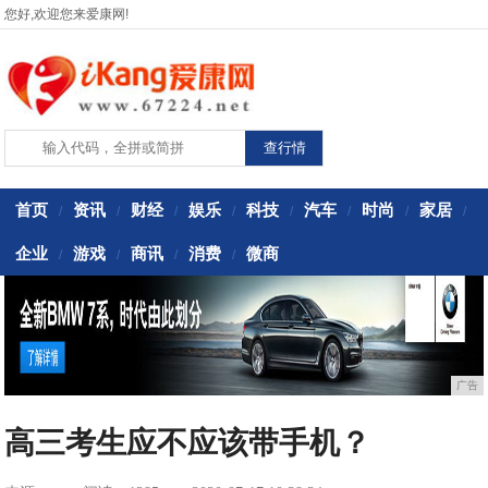
您好,欢迎您来爱康网!
首页
资讯
财经
娱乐
科技
汽车
时尚
家居
/
/
/
/
/
/
/
/
企业
游戏
商讯
消费
微商
/
/
/
/
广告
高三考生应不应该带手机？