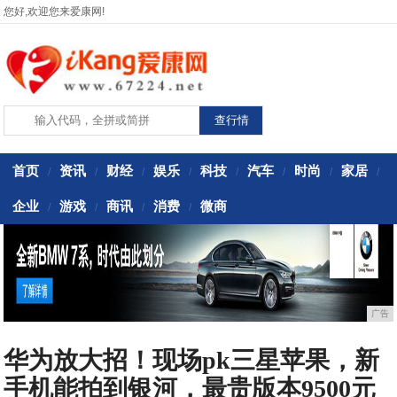
您好,欢迎您来爱康网!
首页
资讯
财经
娱乐
科技
汽车
时尚
家居
/
/
/
/
/
/
/
/
企业
游戏
商讯
消费
微商
/
/
/
/
广告
华为放大招！现场pk三星苹果，新
手机能拍到银河，最贵版本9500元