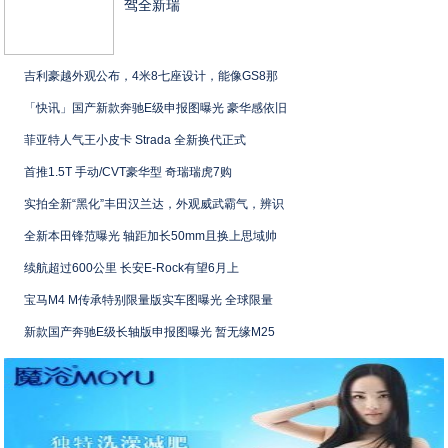
驾全新瑞
吉利豪越外观公布，4米8七座设计，能像GS8那
「快讯」国产新款奔驰E级申报图曝光 豪华感依旧
菲亚特人气王小皮卡 Strada 全新换代正式
首推1.5T 手动/CVT豪华型 奇瑞瑞虎7购
实拍全新“黑化”丰田汉兰达，外观威武霸气，辨识
全新本田锋范曝光 轴距加长50mm且换上思域帅
续航超过600公里 长安E-Rock有望6月上
宝马M4 M传承特别限量版实车图曝光 全球限量
新款国产奔驰E级长轴版申报图曝光 暂无缘M25